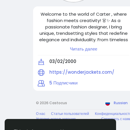
Welcome to the world of Carter , where
fashion meets creativity! 👗✨ As a
passionate fashion designer, I bring
unique, trendsetting styles that redefine
elegance and individuality. From timeless
classics to modern statement pieces, my
Читать далее
designs blend artistry with innovation.
Follow me for the latest fashion
03/02/2000
inspirations, design insights, and exclusive
collections. Let’s make the world more
https://wonderjackets.com/
stylish—one outfit at a time!
5
Подписчики
© 2026 Castocus
Russian
О нас
Статьи пользователей
Конфиденциальност
Условия использования
Свяжитесь с нам