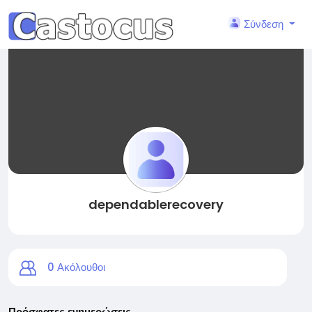
Σύνδεση
dependablerecovery
0
Ακόλουθοι
Πρόσφατες ενημερώσεις