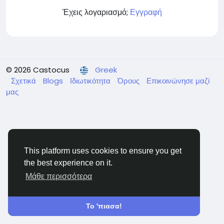
Έχεις λογαριασμό;
Εγγραφή
© 2026 Castocus
Greek
Σχετικά
Blogs
Ιδιωτικότητα
Όρους
Επικοινώνησε μαζί
μας
This platform uses cookies to ensure you get
the best experience on it.
Μάθε περισσότερα
Το 'πιασα!