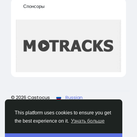
Спонсоры
© 2026 Castocus
Russian
О нас
Статьи пользователей
Конфиденциальность
Условия использования
This platform uses cookies to ensure you get
Свяжитесь с нами
the best experience on it.
Узнать больше