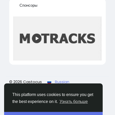
Спонсоры
© 2026 Castocus
Russian
О нас
Статьи пользователей
Конфиденциальность
Условия использования
This platform uses cookies to ensure you get
Свяжитесь с нами
the best experience on it.
Узнать больше