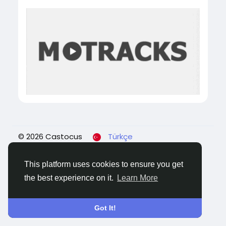
© 2026 Castocus
Türkçe
About
Blogs
Gizlilik
Koşullar
Contact Us
This platform uses cookies to ensure you get
the best experience on it.
Learn More
Got It!