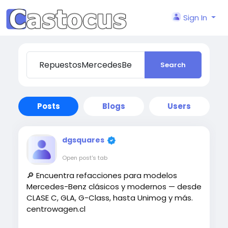
Sign In
Search
Posts
Blogs
Users
dgsquares
Open post's tab
🔎 Encuentra refacciones para modelos
Mercedes-Benz clásicos y modernos — desde
CLASE C, GLA, G-Class, hasta Unimog y más.
centrowagen.cl