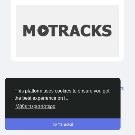
© 2026 Castocus
Greek
Σχετικά
Blogs
Ιδιωτικότητα
Όρους
Επικοινώνησε
This platform uses cookies to ensure you get
μαζί μας
the best experience on it.
Μάθε περισσότερα
Το 'πιασα!