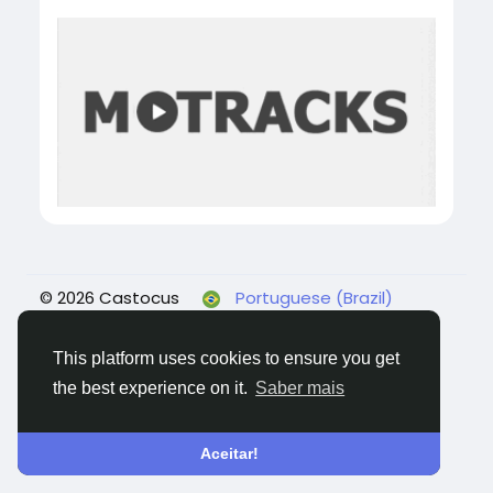
© 2026 Castocus
Portuguese (Brazil)
Sobre
Blogs
Privacidade
Termos
Fale
conosco
This platform uses cookies to ensure you get
the best experience on it.
Saber mais
Aceitar!