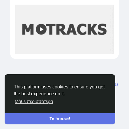
© 2026 Castocus
Greek
Σχετικά
Blogs
Ιδιωτικότητα
Όρους
Επικοινώνησε
This platform uses cookies to ensure you get
μαζί μας
the best experience on it.
Μάθε περισσότερα
Το 'πιασα!