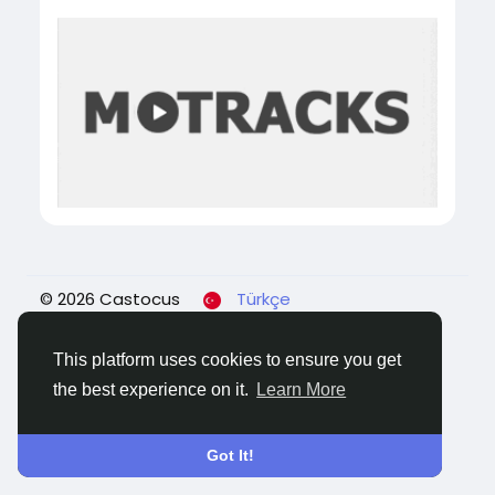
© 2026 Castocus
Türkçe
About
Blogs
Gizlilik
Koşullar
Contact Us
This platform uses cookies to ensure you get
the best experience on it.
Learn More
Got It!