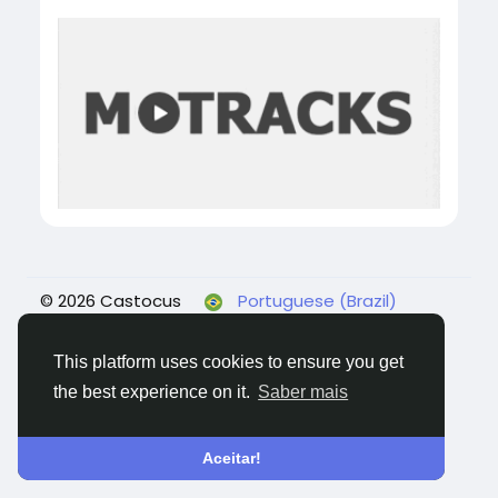
© 2026 Castocus
Portuguese (Brazil)
Sobre
Blogs
Privacidade
Termos
Fale
conosco
This platform uses cookies to ensure you get
the best experience on it.
Saber mais
Aceitar!