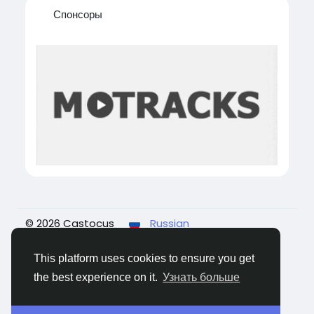
Спонсоры
© 2026 Castocus
Russian
О нас
Статьи пользователей
Конфиденциальность
Условия использования
This platform uses cookies to ensure you get
Свяжитесь с нами
the best experience on it.
Узнать больше