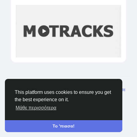
© 2026 Castocus
Greek
Σχετικά
Blogs
Ιδιωτικότητα
Όρους
Επικοινώνησε
This platform uses cookies to ensure you get
μαζί μας
the best experience on it.
Μάθε περισσότερα
Το 'πιασα!