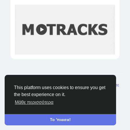
© 2026 Castocus
Greek
Σχετικά
Blogs
Ιδιωτικότητα
Όρους
Επικοινώνησε
This platform uses cookies to ensure you get
μαζί μας
the best experience on it.
Μάθε περισσότερα
Το 'πιασα!