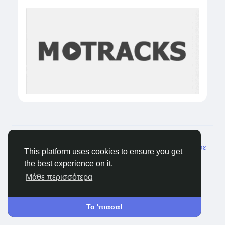
© 2026 Castocus
Greek
Σχετικά
Blogs
Ιδιωτικότητα
Όρους
Επικοινώνησε
This platform uses cookies to ensure you get
μαζί μας
the best experience on it.
Μάθε περισσότερα
Το 'πιασα!