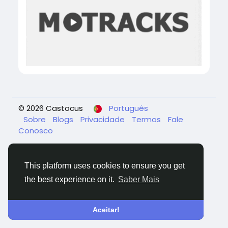
© 2026 Castocus
Português
Sobre
Blogs
Privacidade
Termos
Fale
Conosco
This platform uses cookies to ensure you get
the best experience on it.
Saber Mais
Aceitar!