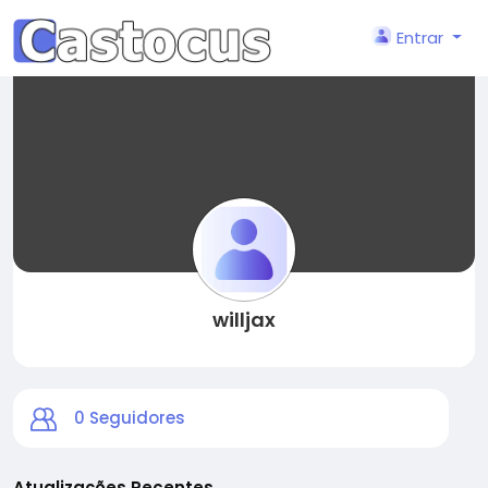
Entrar
willjax
0
Seguidores
Atualizações Recentes