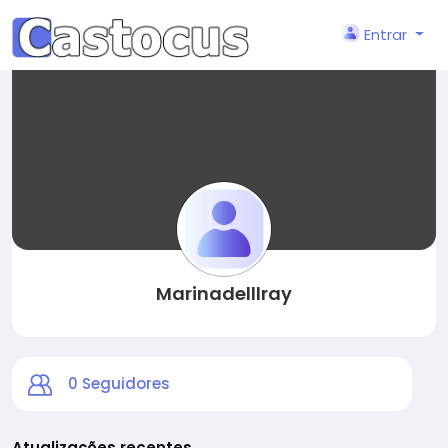
Entrar
Marinadelllray
0
Seguidores
Atualizações recentes