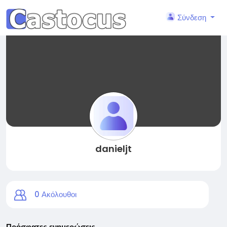
Σύνδεση
danieljt
0
Ακόλουθοι
Πρόσφατες ενημερώσεις