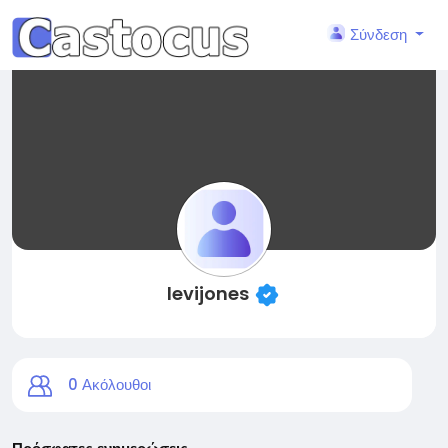
Σύνδεση
levijones
0
Ακόλουθοι