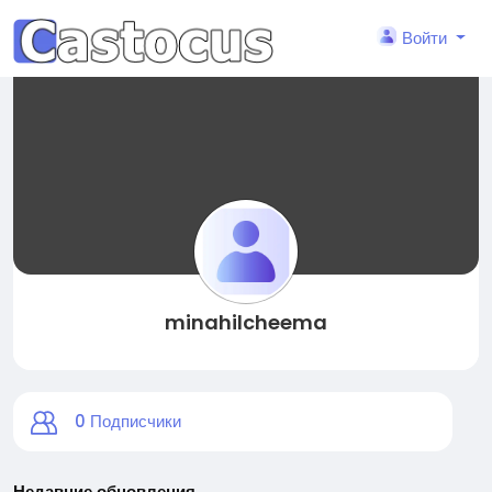
Войти
minahilcheema
0
Подписчики
Недавние обновления