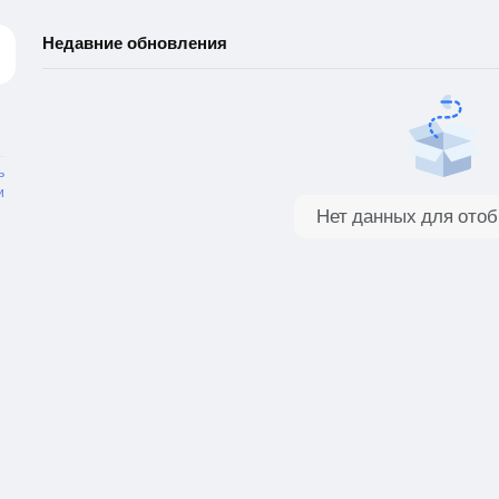
Недавние обновления
ь
и
Нет данных для ото