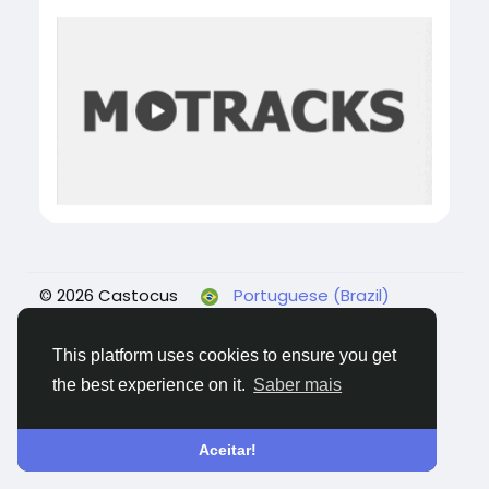
© 2026 Castocus
Portuguese (Brazil)
Sobre
Blogs
Privacidade
Termos
Fale
conosco
This platform uses cookies to ensure you get
the best experience on it.
Saber mais
Aceitar!