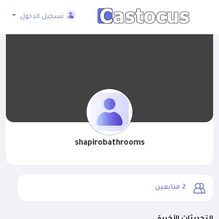
تسجيل الدخول
shapirobathrooms
2
متابعين
التحديثات الأخيرة