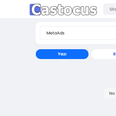
Yazı
B
No